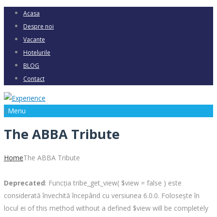
Acasa
Despre noi
Vacante
Hotelurile
BLOG
Contact
Menu
The ABBA Tribute
Home
The ABBA Tribute
Deprecated
: Funcția tribe_get_view( $view = false ) este
considerată învechită începând cu versiunea 6.0.0. Folosește în
locul ei of this method without a defined $view will be completely