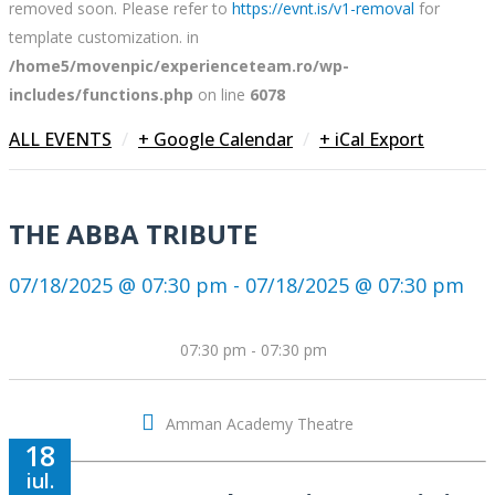
removed soon. Please refer to
https://evnt.is/v1-removal
for
template customization. in
/home5/movenpic/experienceteam.ro/wp-
includes/functions.php
on line
6078
/
/
ALL EVENTS
+ Google Calendar
+ iCal Export
THE ABBA TRIBUTE
07/18/2025 @ 07:30 pm - 07/18/2025 @ 07:30 pm
07:30 pm - 07:30 pm
Amman Academy Theatre
18
iul.