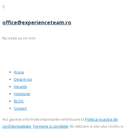
office@experienceteam.ro
Nu ezita sa ne scrii
Acasa
Despre noi
Vacante
Hotelurile
BLOG
Contact
Aici gasesti informatii importante referitoare la
Politica noastra de
confidentialitate
,
Termenii si conditiile
de utilizare a site-ului nostru si