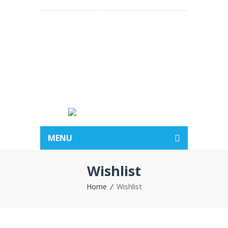
Acasa
Despre noi
Vacante
Hotelurile
BLOG
Contact
MENU
Wishlist
Home
Wishlist