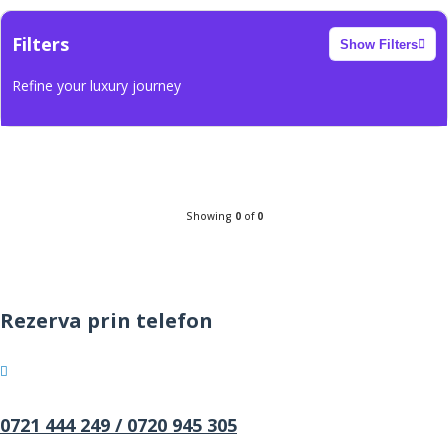
Filters
Show Filters
Refine your luxury journey
Showing
0
of
0
Rezerva prin telefon
0721 444 249 /
0720 945 305