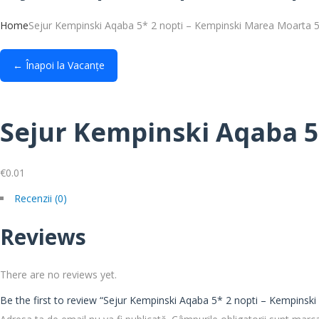
Home
Sejur Kempinski Aqaba 5* 2 nopti – Kempinski Marea Moarta 5
← Înapoi la Vacanțe
Sejur Kempinski Aqaba 5
€
0.01
Cantitate
Recenzii (0)
Sejur
Reviews
Kempinski
Aqaba
5*
There are no reviews yet.
2
Be the first to review “Sejur Kempinski Aqaba 5* 2 nopti – Kempinsk
nopti