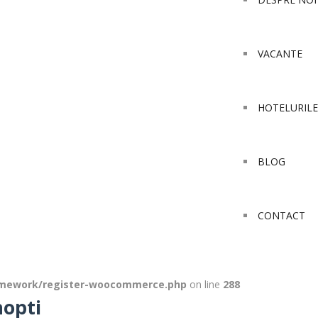
VACANTE
HOTELURILE
BLOG
CONTACT
amework/register-woocommerce.php
on line
288
nopti