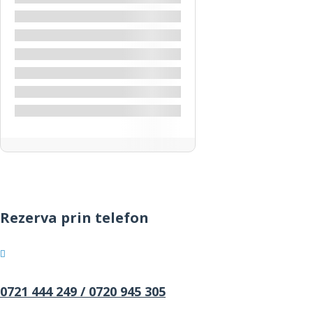
Revelion
Revelion Iordania
Sweimeh
Teatrul Roman Amman
Vacanță Iordania
Wadi Rum
Rezerva prin telefon
0721 444 249 /
0720 945 305