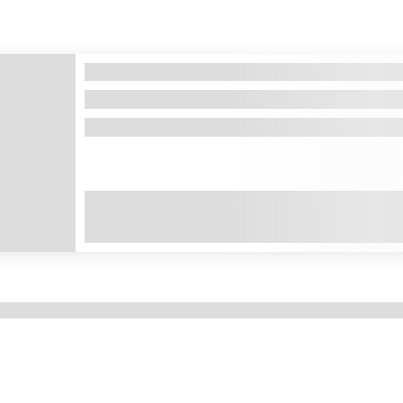
Sejur Marea Moartă Iordania 2026 – 
Marea Moarta
De ce să alegi un sejur Marea Moartă Iordania? Sejur 
+2
Showing
10
of
1