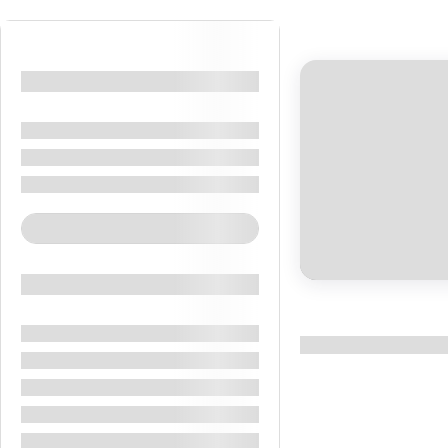
Location
Marea Moarta
Amman
Iordania
€
See More+
850.00
Feature
8 Days 7 Nights
Cazare Cu Demipensiune
Hoteluri De 4 Stele
Meet & Assist
Transfer Aeroport Hotel Aeroport
Viza