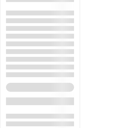
Beach
City Tours
Excursie Cu Barca Cu Fundul De Sticla
Excursie La Jerash
Hiking
Sand Board
Trenul Independenței Arabe – Wadi Rum
Excursie Jerash + Masa De Pranz
Excursie La Petra
See More+
Specials
Amman Iordania
Aqaba