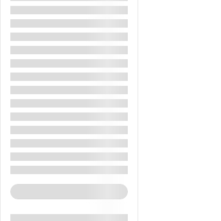
1 Sticla Cu Apa La 1/2 Lt. Pe Zi In Autocarul
Asistenta La Sosire Si Plecare
Bagaj De Cala 20 Kg
Bagaj De Mana Mic 40x25x20 Cm
Bilete Avion
Ghid Insotitor Vorbitor Limba Romana
Taxa De Intrare La Obiective Turistice Din Program
1 Sticla Cu Bautura Racoritoare Pe Zi In Autocarul
2 Sticle Cu Apa La 1/2 Lt. Pe Zi In Autocarul
Hoteluri De 5 Stele
Asistenta La Sosire
Cazare In Hoteluri Conform Ofertei
Cazare Cu Mic Dejun
See More+
Activity