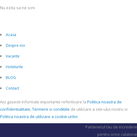
Nu ezita sa ne scrii
Acasa
Despre noi
Vacante
Hotelurile
BLOG
Contact
Aici gasesti informatii importante referitoare la
Politica noastra de
confidentialitate
,
Termenii si conditiile
de utilizare a site-ului nostru si
Politica noastra de utilizare a cookie-urilor
.
Partenerul tau de incredere
pentru orice calatorie