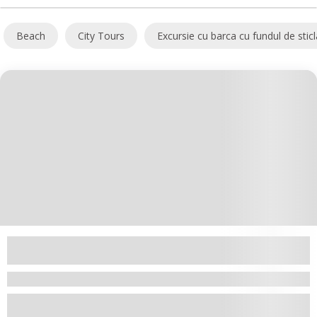
Beach
City Tours
Excursie cu barca cu fundul de sticl
€
1,390.00
8 Days 7 Nights
Circuit Revelion Iordania 2026-2027 –
Experiență Unică în Deșertul Wadi Rum
Amman
Circuit Revelion Iordania este alegerea perfectă Circuit Revelion în
Iordania este alegerea perfec...