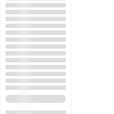
1 Sticla Cu Apa La 1/2 Lt. Pe Zi In Autocarul
Asistenta La Sosire Si Plecare
Bagaj De Cala 20 Kg
Bagaj De Mana Mic 40x25x20 Cm
Bilete Avion
Ghid Insotitor Vorbitor Limba Romana
Taxa De Intrare La Obiective Turistice Din Program
1 Sticla Cu Bautura Racoritoare Pe Zi In Autocarul
2 Sticle Cu Apa La 1/2 Lt. Pe Zi In Autocarul
Hoteluri De 5 Stele
Asistenta La Sosire
Cazare In Hoteluri Conform Ofertei
Cazare Cu Mic Dejun
See More+
Activity