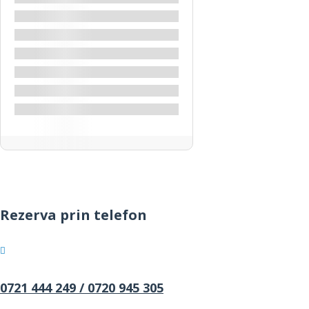
Revelion
Revelion Iordania
Sweimeh
Teatrul Roman Amman
Vacanță Iordania
Wadi Rum
Rezerva prin telefon
0721 444 249 /
0720 945 305