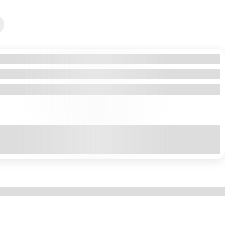
 Iordania 2026–2027
cările sunt în fiecare Joi începând cu 1 mai până pe 30 august 2025
Explore