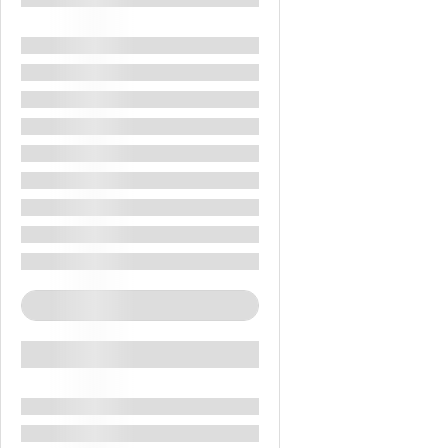
Beach
City Tours
Excursie Cu Barca Cu Fundul De Sticla
Excursie La Jerash
Hiking
Sand Board
Trenul Independenței Arabe – Wadi Rum
Excursie Jerash + Masa De Pranz
Excursie La Petra
See More+
Specials
Amman Iordania
Aqaba