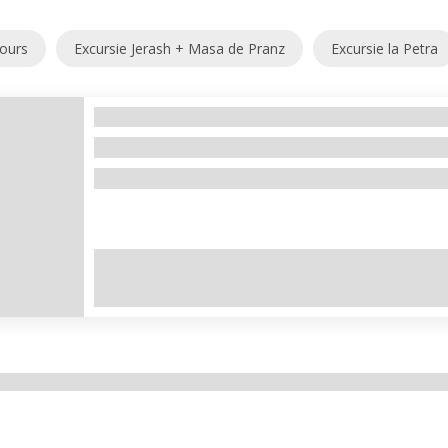
Tours
Excursie Jerash + Masa de Pranz
Excursie la Petra
Vacanță în Wadi Mujib,
Marea Moarta
Pret fara early Booking 810 eur. Minim 2 persoane ,Ple
+7
Showing
10
of
2