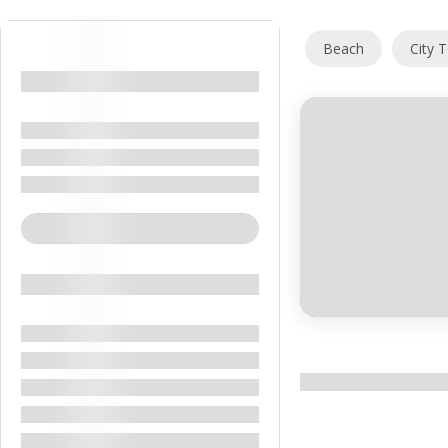
Beach
City 
Location
Marea Moarta
Amman
Iordania
See More+
€
689.00
Feature
4 Days 3 Nights
Cazare Cu Demipensiune
Hoteluri De 4 Stele
Meet & Assist
Transfer Aeroport Hotel Aeroport
Viza