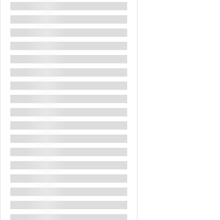
Atracții Amman
Atracții Iordania
Boboteaza
Circuit Paste
Circuit Revelion Iordania
Citadela Amman
City Break Amman
Dead Sea Jordan
Iordania
Marea Moarta
Marea Moartă Iordania
Mini Sejur
Paste
Paste Iordania
Pelerinaj
Petra
Relaxare Marea Moartă