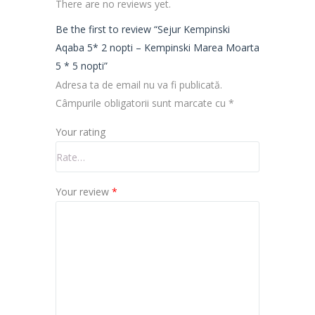
5*
There are no reviews yet.
2
Be the first to review “Sejur Kempinski
nopti
Aqaba 5* 2 nopti – Kempinski Marea Moarta
–
5 * 5 nopti”
Kempinski
Adresa ta de email nu va fi publicată.
Marea
Câmpurile obligatorii sunt marcate cu
*
Moarta
5
Your rating
*
5
nopti
Your review
*