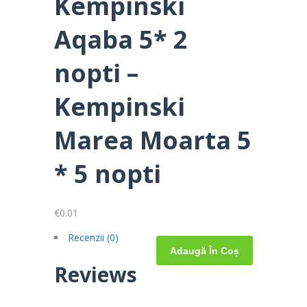
Kempinski
Aqaba 5* 2
nopti –
Kempinski
Marea Moarta 5
* 5 nopti
€
0.01
Cantitate
Recenzii (0)
Adaugă În Coș
Sejur
Reviews
Kempinski
Aqaba