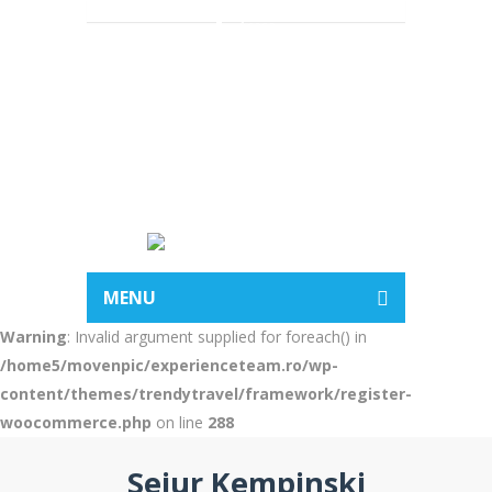
Acasa
Despre noi
Vacante
Hotelurile
BLOG
Contact
MENU
Warning
: Invalid argument supplied for foreach() in
/home5/movenpic/experienceteam.ro/wp-
content/themes/trendytravel/framework/register-
woocommerce.php
on line
288
Sejur Kempinski