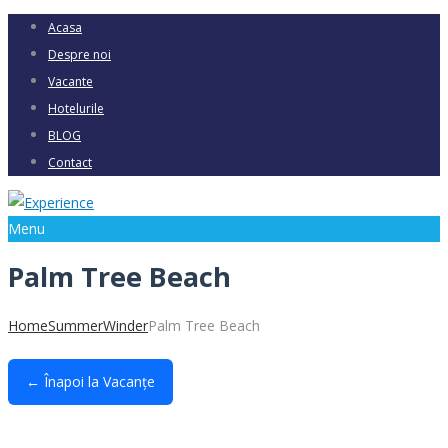
Acasa
Despre noi
Vacante
Hotelurile
BLOG
Contact
Menu
Palm Tree Beach
Home
Summer
Winder
Palm Tree Beach
← Înapoi la Vacanțe