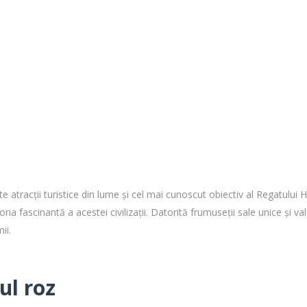
atracții turistice din lume și cel mai cunoscut obiectiv al Regatului Ha
ria fascinantă a acestei civilizații. Datorită frumuseții sale unice și va
ii.
ul roz