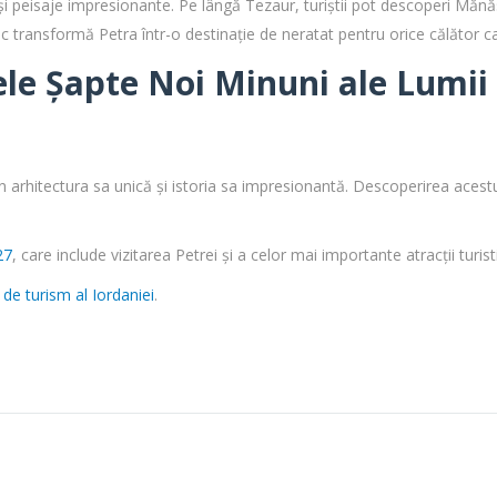
ră și peisaje impresionante. Pe lângă Tezaur, turiștii pot descoperi M
 transformă Petra într-o destinație de neratat pentru orice călător ca
ele Șapte Noi Minuni ale Lumii
prin arhitectura sa unică și istoria sa impresionantă. Descoperirea ac
27
, care include vizitarea Petrei și a celor mai importante atracții turisti
l de turism al Iordaniei
.