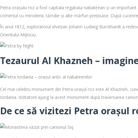
Petra orașulu roz a fost capitala regatului nabateean și un important
comerțul cu mirodenii, tămâie și alte mărfuri prețioase. După cucerir
În anul 1812, exploratorul elvețian Johann Ludwig Burckhardt a redesco
Orientului Mijlociu.
Tezaurul Al Khazneh – imagin
Cel mai celebru monument din Petra orașul roz este Al Khazneh, cunos
Iordania. Vizitatorii ajung la acest monument după traversarea canion
De ce să vizitezi Petra orașul r