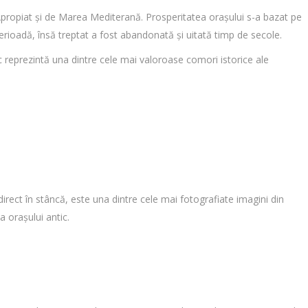
 Apropiat și de Marea Mediterană. Prosperitatea orașului s-a bazat pe
erioadă, însă treptat a fost abandonată și uitată timp de secole.
c reprezintă una dintre cele mai valoroase comori istorice ale
ect în stâncă, este una dintre cele mai fotografiate imagini din
 orașului antic.