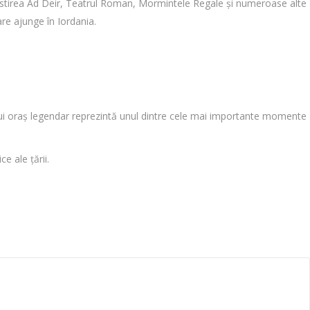
ănăstirea Ad Deir, Teatrul Roman, Mormintele Regale și numeroase alte
re ajunge în Iordania.
estui oraș legendar reprezintă unul dintre cele mai importante momente
ce ale țării.