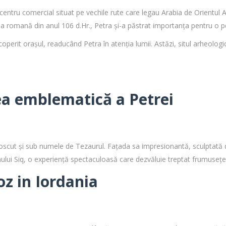
 centru comercial situat pe vechile rute care legau Arabia de Orientul
ea romană din anul 106 d.Hr., Petra și-a păstrat importanța pentru o p
perit orașul, readucând Petra în atenția lumii. Astăzi, situl arheologi
ea emblematică a Petrei
cut și sub numele de Tezaurul. Fațada sa impresionantă, sculptată dir
ului Siq, o experiență spectaculoasă care dezvăluie treptat frumusețea
oz in Iordania