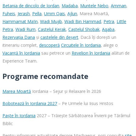
Betania de dincolo de Iordan
,
Madaba
,
Muntele Nebo
,
Amman
,
Fuheis
,
Jerash
,
Pella
,
Umm Qais
,
Ajlun
, Marea Moartă,
Hammamat Ma’in
,
Wadi Mujib
,
Wadi Bin Hammad
,
Petra
,
Little
Petra
,
Wadi Rum
,
Castelul Kerak
,
Castelul Shobak
,
Aqaba
,
Rezervația Dana
și
castelele din deșert
. Dacă îți dorești un
itinerariu complet,
descoperă
Circuitele în Iordania
, alege o
Vacanță în Iordania
sau petrece un
Revelion în Iordania
alături de
Experience Team.
Programe recomandate
Marea Moartă
Iordania – Sejur și Relaxare în 2026
Bobotează în Iordania 2027
– Pe Urmele lui Iisus Hristos
Paște în Iordania
2027 – Trăiește Sărbătoarea Învierii pe Tărâmul
Biblic
Pentru informații actualizate despre Machaerus, poți consulta
site-