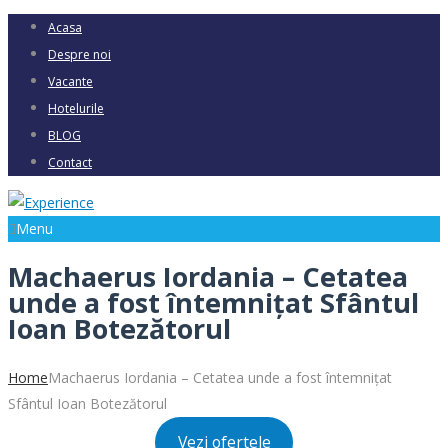
Acasa
Despre noi
Vacante
Hotelurile
BLOG
Contact
Menu
Machaerus Iordania – Cetatea
unde a fost întemnițat Sfântul
Ioan Botezătorul
Home
Machaerus Iordania – Cetatea unde a fost întemnițat
Sfântul Ioan Botezătorul
Vezi ofertele