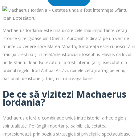
Machaerus Iordania este una dintre cele mai importante cetăți
istorice și religioase din Orientul Apropiat. Ridicată pe un vârf de
munte cu vedere spre Marea Moartă, fortăreața este cunoscută în
tradiția creștină și în relatările istoricului Iosephus Flavius ca locul
unde Sfântul Ioan Botezătorul a fost întemnițat și executat din
ordinul regelui Irod Antipa. Astăzi, ruinele cetății atrag pelerini,
pasionați de istorie și turiști din întreaga lume.
De ce să vizitezi Machaerus
Iordania?
Machaerus oferă o combinație unică între istorie, arheologie și
spiritualitate. Pe lângă importanța sa biblică, cetatea
impresionează prin poziția strategică și priveliștile spectaculoase