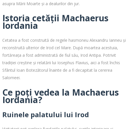
asupra Mării Moarte și a dealurilor din jur.
Istoria cetății Machaerus
Iordania
Cetatea a fost construită de regele hasmoneu Alexandru Ianneu și
reconstruită ulterior de Irod cel Mare. După moartea acestuia,
fortăreața a fost administrată de fiul său, Irod Antipa. Potrivit
tradiției creștine și relatării lui Iosephus Flavius, aici a fost închis
Sfântul Ioan Botezătorul înainte de a fi decapitat la cererea
Salomeei.
Ce poți vedea la Machaerus
Iordania?
Ruinele palatului lui Irod
Vizitatorii pot explora fundațiile palatului, curțile interioare și