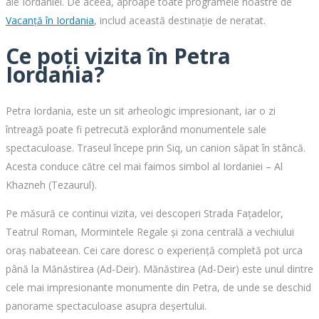
ale Iordaniei. De aceea, aproape toate programele noastre de
Vacanță în Iordania
, includ această destinație de neratat.
Ce poți vizita în Petra
Iordania?
Petra Iordania, este un sit arheologic impresionant, iar o zi
întreagă poate fi petrecută explorând monumentele sale
spectaculoase. Traseul începe prin Siq, un canion săpat în stâncă.
Acesta conduce către cel mai faimos simbol al Iordaniei – Al
Khazneh (Tezaurul).
Pe măsură ce continui vizita, vei descoperi Strada Fațadelor,
Teatrul Roman, Mormintele Regale și zona centrală a vechiului
oraș nabateean. Cei care doresc o experiență completă pot urca
până la Mănăstirea (Ad-Deir). Mănăstirea (Ad-Deir) este unul dintre
cele mai impresionante monumente din Petra, de unde se deschid
panorame spectaculoase asupra deșertului.