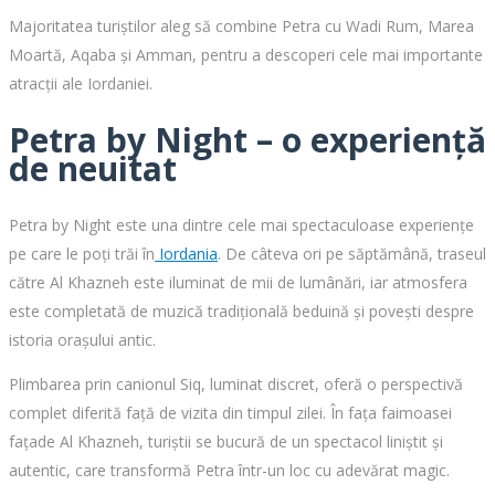
Majoritatea turiștilor aleg să combine Petra cu Wadi Rum, Marea
Moartă, Aqaba și Amman, pentru a descoperi cele mai importante
atracții ale Iordaniei.
Petra by Night – o experiență
de neuitat
Petra by Night este una dintre cele mai spectaculoase experiențe
pe care le poți trăi în
Iordania
. De câteva ori pe săptămână, traseul
către Al Khazneh este iluminat de mii de lumânări, iar atmosfera
este completată de muzică tradițională beduină și povești despre
istoria orașului antic.
Plimbarea prin canionul Siq, luminat discret, oferă o perspectivă
complet diferită față de vizita din timpul zilei. În fața faimoasei
fațade Al Khazneh, turiștii se bucură de un spectacol liniștit și
autentic, care transformă Petra într-un loc cu adevărat magic.