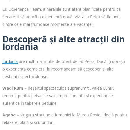
Cu Experience Team, itinerariile sunt atent planificate pentru ca
fiecare zi să aducă o experiență nouă. Vizita la Petra să fie unul
dintre cele mai frumoase momente ale vacanței.
Descoperă și alte atracții din
Iordania
Iordania
are mult mai multe de oferit decât Petra. Dacă îți dorești
o experiență completă, îți recomandăm să descoperi și alte
destinații spectaculoase:
Wadi Rum
– deșertul spectaculos supranumit „Valea Lunii”,
renumit pentru peisajele sale impresionante și experiențele
autentice în taberele beduine.
Aqaba
– singura stațiune a Iordaniei la Marea Roșie, ideală pentru
relaxare, plajă și scufundări.