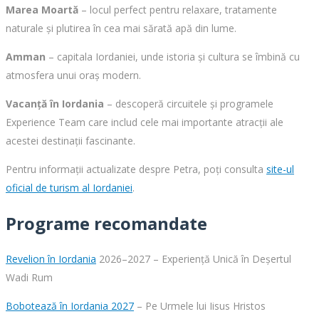
Marea Moartă
– locul perfect pentru relaxare, tratamente
naturale și plutirea în cea mai sărată apă din lume.
Amman
– capitala Iordaniei, unde istoria și cultura se îmbină cu
atmosfera unui oraș modern.
Vacanță în Iordania
– descoperă circuitele și programele
Experience Team care includ cele mai importante atracții ale
acestei destinații fascinante.
Pentru informații actualizate despre Petra, poți consulta
site-ul
oficial de turism al Iordaniei
.
Programe recomandate
Revelion în Iordania
2026–2027 – Experiență Unică în Deșertul
Wadi Rum
Bobotează în Iordania 2027
– Pe Urmele lui Iisus Hristos