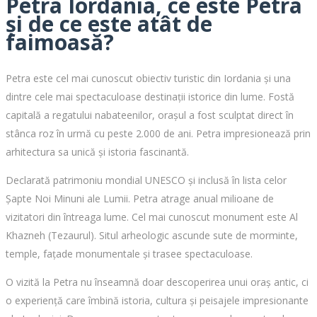
Petra Iordania, ce este Petra
și de ce este atât de
faimoasă?
Petra este cel mai cunoscut obiectiv turistic din Iordania și una
dintre cele mai spectaculoase destinații istorice din lume. Fostă
capitală a regatului nabateenilor, orașul a fost sculptat direct în
stânca roz în urmă cu peste 2.000 de ani. Petra impresionează prin
arhitectura sa unică și istoria fascinantă.
Declarată patrimoniu mondial UNESCO și inclusă în lista celor
Șapte Noi Minuni ale Lumii. Petra atrage anual milioane de
vizitatori din întreaga lume. Cel mai cunoscut monument este Al
Khazneh (Tezaurul). Situl arheologic ascunde sute de morminte,
temple, fațade monumentale și trasee spectaculoase.
O vizită la Petra nu înseamnă doar descoperirea unui oraș antic, ci
o experiență care îmbină istoria, cultura și peisajele impresionante