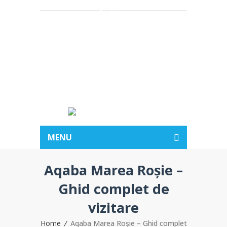
Acasa
Despre noi
Vacante
Hotelurile
BLOG
Contact
MENU
Aqaba Marea Roșie –
Ghid complet de
vizitare
Home
Aqaba Marea Roșie – Ghid complet