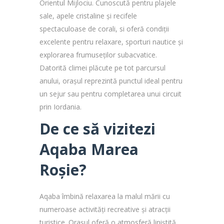
Orientul Mijlociu. Cunoscută pentru plajele
sale, apele cristaline și recifele
spectaculoase de corali, si oferă condiții
excelente pentru relaxare, sporturi nautice și
explorarea frumuseților subacvatice.
Datorită climei plăcute pe tot parcursul
anului, orașul reprezintă punctul ideal pentru
un sejur sau pentru completarea unui circuit
prin Iordania.
De ce să vizitezi
Aqaba Marea
Roșie?
Aqaba îmbină relaxarea la malul mării cu
numeroase activități recreative și atracții
turistice. Orașul oferă o atmosferă liniștită,