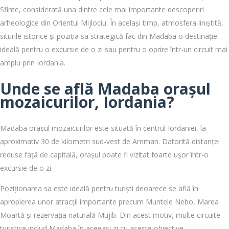
Sfinte, considerată una dintre cele mai importante descoperiri
arheologice din Orientul Mijlociu. În același timp, atmosfera liniștită,
siturile istorice și poziția sa strategică fac din Madaba o destinație
ideală pentru o excursie de o zi sau pentru o oprire într-un circuit mai
amplu prin Iordania.
Unde se află Madaba orașul
mozaicurilor, Iordania?
Madaba orașul mozaicurilor este situată în centrul Iordaniei, la
aproximativ 30 de kilometri sud-vest de Amman. Datorită distanței
reduse față de capitală, orașul poate fi vizitat foarte ușor într-o
excursie de o zi.
Poziționarea sa este ideală pentru turiști deoarece se află în
apropierea unor atracții importante precum Muntele Nebo, Marea
Moartă și rezervația naturală Mujib. Din acest motiv, multe circuite
turistice includ Madaba în aceeași zi cu aceste obiective.