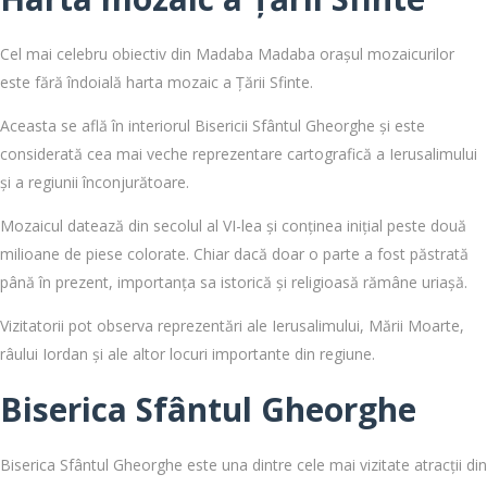
Cel mai celebru obiectiv din Madaba Madaba orașul mozaicurilor
este fără îndoială harta mozaic a Țării Sfinte.
Aceasta se află în interiorul Bisericii Sfântul Gheorghe și este
considerată cea mai veche reprezentare cartografică a Ierusalimului
și a regiunii înconjurătoare.
Mozaicul datează din secolul al VI-lea și conținea inițial peste două
milioane de piese colorate. Chiar dacă doar o parte a fost păstrată
până în prezent, importanța sa istorică și religioasă rămâne uriașă.
Vizitatorii pot observa reprezentări ale Ierusalimului, Mării Moarte,
râului Iordan și ale altor locuri importante din regiune.
Biserica Sfântul Gheorghe
Biserica Sfântul Gheorghe este una dintre cele mai vizitate atracții din