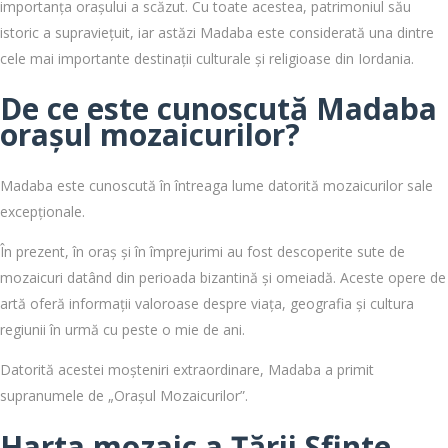
importanța orașului a scăzut. Cu toate acestea, patrimoniul său
istoric a supraviețuit, iar astăzi Madaba este considerată una dintre
cele mai importante destinații culturale și religioase din Iordania.
De ce este cunoscută Madaba
orașul mozaicurilor?
Madaba este cunoscută în întreaga lume datorită mozaicurilor sale
excepționale.
În prezent, în oraș și în împrejurimi au fost descoperite sute de
mozaicuri datând din perioada bizantină și omeiadă. Aceste opere de
artă oferă informații valoroase despre viața, geografia și cultura
regiunii în urmă cu peste o mie de ani.
Datorită acestei moșteniri extraordinare, Madaba a primit
supranumele de „Orașul Mozaicurilor”.
Harta mozaic a Țării Sfinte