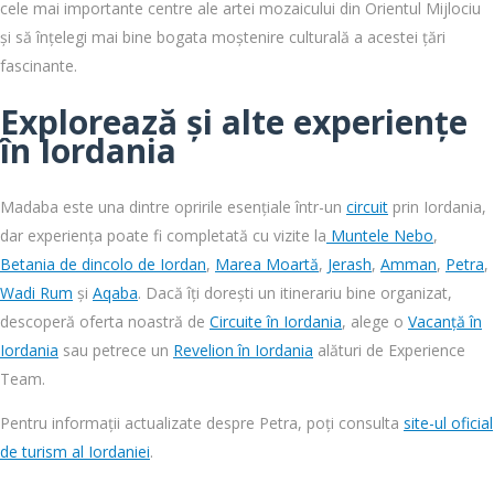
cele mai importante centre ale artei mozaicului din Orientul Mijlociu
și să înțelegi mai bine bogata moștenire culturală a acestei țări
fascinante.
Explorează și alte experiențe
în Iordania
Madaba este una dintre opririle esențiale într-un
circuit
prin Iordania,
dar experiența poate fi completată cu vizite la
Muntele Nebo
,
Betania de dincolo de Iordan
,
Marea Moartă
,
Jerash
,
Amman
,
Petra
,
Wadi Rum
și
Aqaba
. Dacă îți dorești un itinerariu bine organizat,
descoperă oferta noastră de
Circuite în Iordania
, alege o
Vacanță în
Iordania
sau petrece un
Revelion în Iordania
alături de Experience
Team.
Pentru informații actualizate despre Petra, poți consulta
site-ul oficial
de turism al Iordaniei
.