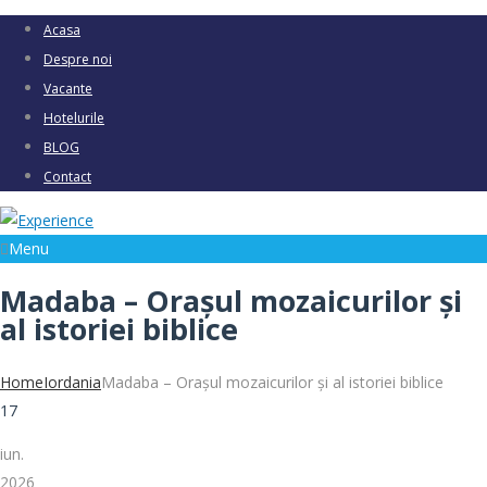
Acasa
Despre noi
Vacante
Hotelurile
BLOG
Contact
Menu
Madaba – Orașul mozaicurilor și
al istoriei biblice
Home
Iordania
Madaba – Orașul mozaicurilor și al istoriei biblice
17
iun.
2026